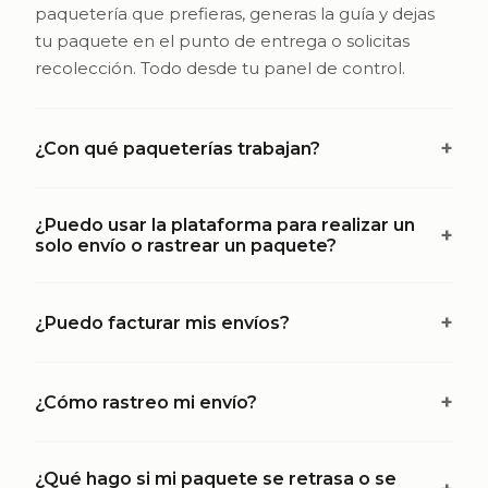
paquetería que prefieras, generas la guía y dejas
tu paquete en el punto de entrega o solicitas
recolección. Todo desde tu panel de control.
+
¿Con qué paqueterías trabajan?
Tenemos integración con las principales
¿Puedo usar la plataforma para realizar un
paqueterías del país: FedEx, DHL, Estafeta, UPS,
+
solo envío o rastrear un paquete?
99minutos, J&T Express, Paquetexpress, Sendex y
mas. Constantemente ampliamos nuestras
Nuestra plataforma está diseñada para empresas
opciones.
+
¿Puedo facturar mis envíos?
y negocios que realizan envíos de manera
frecuente y necesitan gestionar su operación
Sí. Desde tu cuenta puedes realizar recargas,
logística de forma eficiente.
+
¿Cómo rastreo mi envío?
facturar automáticamente tus recargas y
descargar tus facturas cuando las necesites.
Si únicamente necesitas hacer un envío ocasional
Desde tu panel de Autopaquete puedes ver el
o rastrear un paquete, es posible que nuestros
¿Qué hago si mi paquete se retrasa o se
estado y ubicación de cada envío en tiempo real,
servicios no sean la opción más adecuada. La