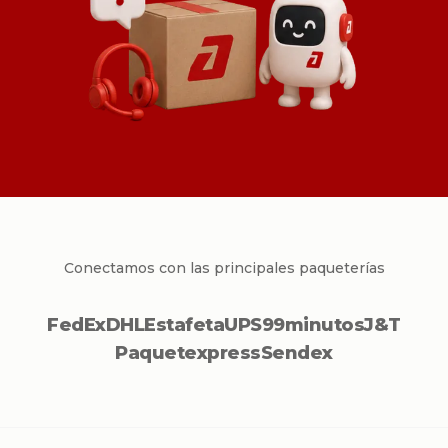
Conectamos con las principales paqueterías
FedEx
DHL
Estafeta
UPS
99minutos
J&T
Paquetexpress
Sendex