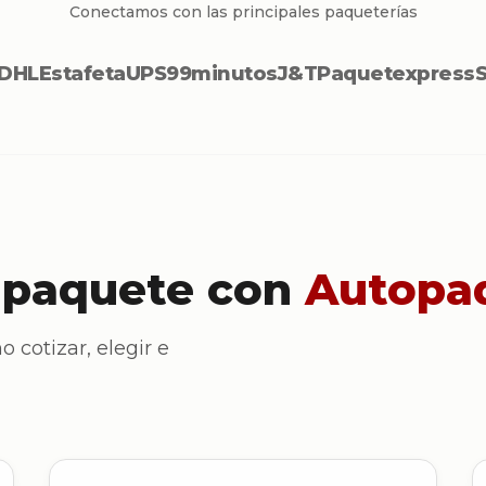
Conectamos con las principales paqueterías
DHL
Estafeta
UPS
99minutos
J&T
Paquetexpress
 paquete con
Autopa
o cotizar, elegir e