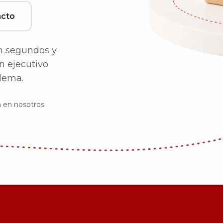
acto
n segundos y
n ejecutivo
lema.
n en nosotros