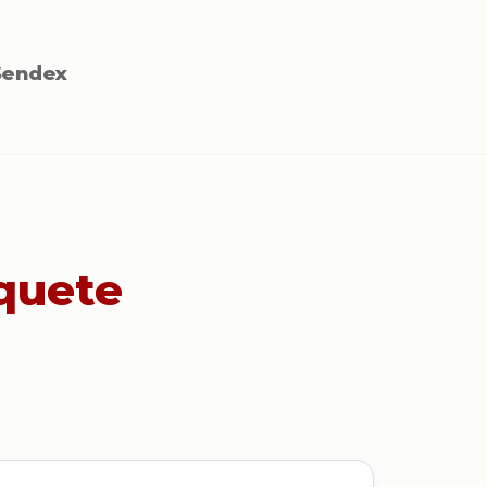
Sendex
quete